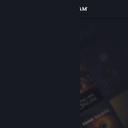
Iniciar sesión
Tienda
Comunidad
Acerca de
Soporte
Cambiar idioma
Obtener la aplicación de Steam Mobile
Ver versión clásica