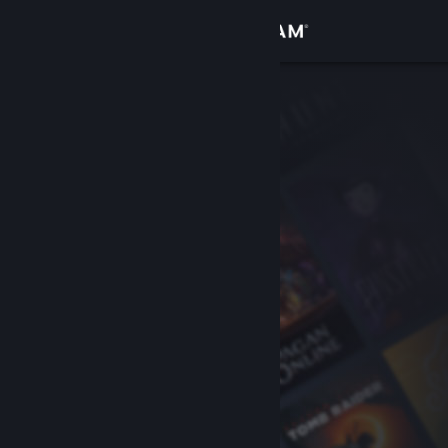
Iniciar sesión
Tienda
Comunidad
Acerca de
Soporte
Cambiar idioma
Obtener la aplicación de Steam Mobile
Ver versión clásica