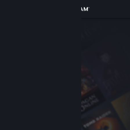
Iniciar sesión
Tienda
Comunidad
Acerca de
Soporte
Cambiar idioma
Obtener la aplicación de Steam Mobile
Ver versión clásica