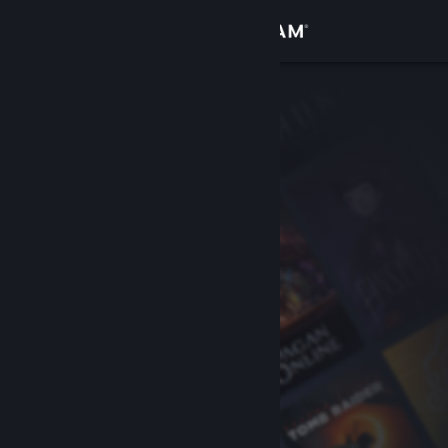
Iniciar sesión
Tienda
Comunidad
Acerca de
Soporte
Cambiar idioma
Obtener la aplicación de Steam Mobile
Ver versión clásica