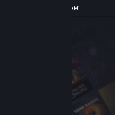
Iniciar sesión
Tienda
Comunidad
Acerca de
Soporte
Cambiar idioma
Obtener la aplicación de Steam Mobile
Ver versión clásica