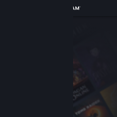
Iniciar sesión
Tienda
Comunidad
Acerca de
Soporte
Cambiar idioma
Obtener la aplicación de Steam Mobile
Ver versión clásica