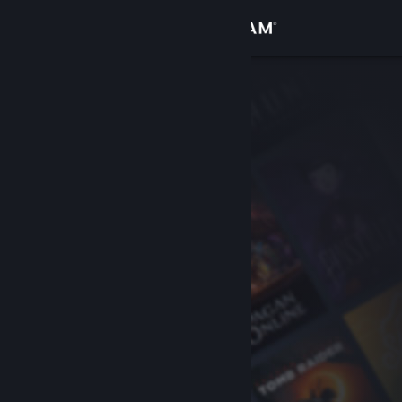
Iniciar sesión
Tienda
Comunidad
Acerca de
Soporte
Cambiar idioma
Obtener la aplicación de Steam Mobile
Ver versión clásica