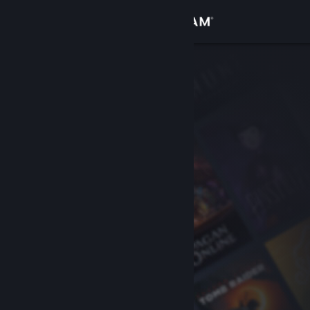
Iniciar sesión
Tienda
Comunidad
Acerca de
Soporte
Cambiar idioma
Obtener la aplicación de Steam Mobile
Ver versión clásica