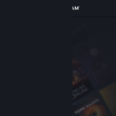
Iniciar sesión
Tienda
Comunidad
Acerca de
Soporte
Cambiar idioma
Obtener la aplicación de Steam Mobile
Ver versión clásica