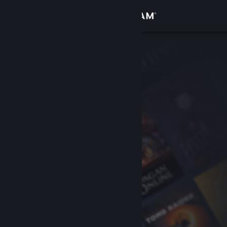
Iniciar sesión
Tienda
Comunidad
Acerca de
Soporte
Cambiar idioma
Obtener la aplicación de Steam Mobile
Ver versión clásica