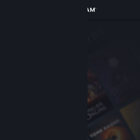
Iniciar sesión
Tienda
Comunidad
Acerca de
Soporte
Cambiar idioma
Obtener la aplicación de Steam Mobile
Ver versión clásica