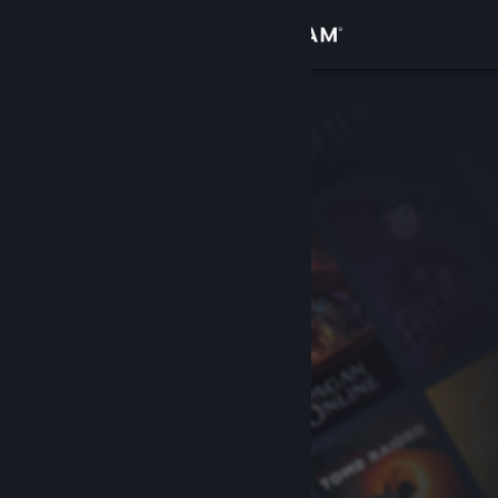
Iniciar sesión
Tienda
Comunidad
Acerca de
Soporte
Cambiar idioma
Obtener la aplicación de Steam Mobile
Ver versión clásica