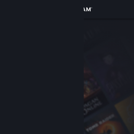
Iniciar sesión
Tienda
Comunidad
Acerca de
Soporte
Cambiar idioma
Obtener la aplicación de Steam Mobile
Ver versión clásica