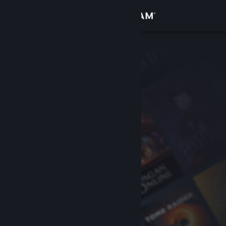
Iniciar sesión
Tienda
Comunidad
Acerca de
Soporte
Cambiar idioma
Obtener la aplicación de Steam Mobile
Ver versión clásica