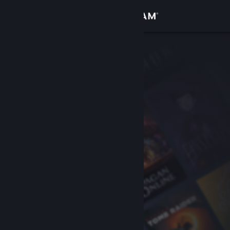
Iniciar sesión
Tienda
Comunidad
Acerca de
Soporte
Cambiar idioma
Obtener la aplicación de Steam Mobile
Ver versión clásica