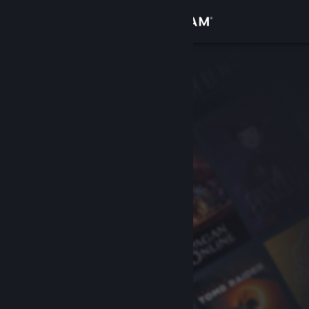
Iniciar sesión
Tienda
Comunidad
Acerca de
Soporte
Cambiar idioma
Obtener la aplicación de Steam Mobile
Ver versión clásica