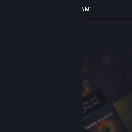
Iniciar sesión
Tienda
Comunidad
Acerca de
Soporte
Cambiar idioma
Obtener la aplicación de Steam Mobile
Ver versión clásica