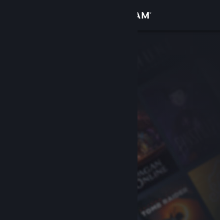
Iniciar sesión
Tienda
Comunidad
Acerca de
Soporte
Cambiar idioma
Obtener la aplicación de Steam Mobile
Ver versión clásica