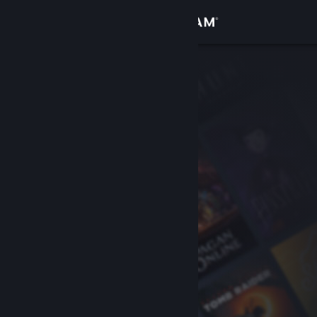
Iniciar sesión
Tienda
Comunidad
Acerca de
Soporte
Cambiar idioma
Obtener la aplicación de Steam Mobile
Ver versión clásica