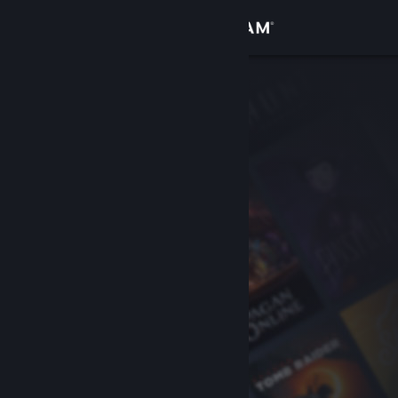
Iniciar sesión
Tienda
Comunidad
Acerca de
Soporte
Cambiar idioma
Obtener la aplicación de Steam Mobile
Ver versión clásica