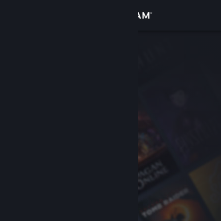
Iniciar sesión
Tienda
Comunidad
Acerca de
Soporte
Cambiar idioma
Obtener la aplicación de Steam Mobile
Ver versión clásica