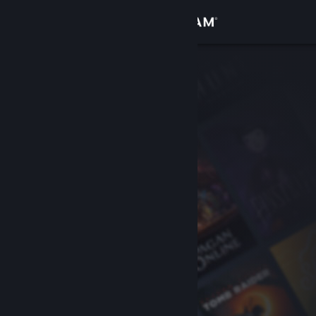
Iniciar sesión
Tienda
Comunidad
Acerca de
Soporte
Cambiar idioma
Obtener la aplicación de Steam Mobile
Ver versión clásica