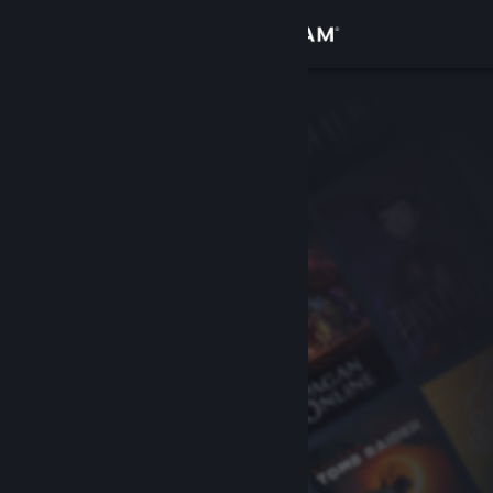
Iniciar sesión
Tienda
Comunidad
Acerca de
Soporte
Cambiar idioma
Obtener la aplicación de Steam Mobile
Ver versión clásica