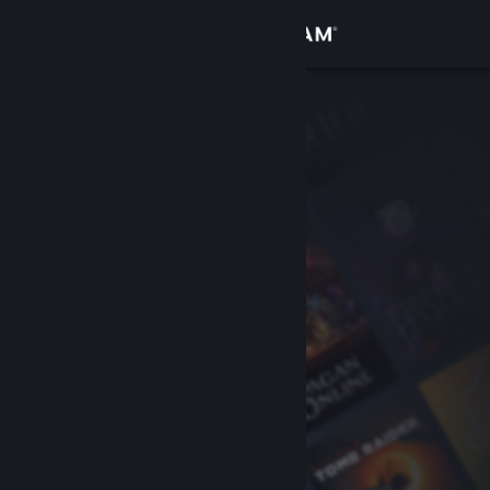
Iniciar sesión
Tienda
Comunidad
Acerca de
Soporte
Cambiar idioma
Obtener la aplicación de Steam Mobile
Ver versión clásica