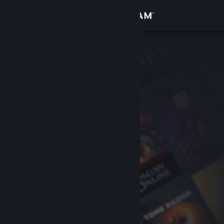
Iniciar sesión
Tienda
Comunidad
Acerca de
Soporte
Cambiar idioma
Obtener la aplicación de Steam Mobile
Ver versión clásica