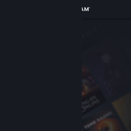
Iniciar sesión
Tienda
Comunidad
Acerca de
Soporte
Cambiar idioma
Obtener la aplicación de Steam Mobile
Ver versión clásica