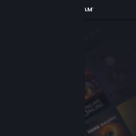
Iniciar sesión
Tienda
Comunidad
Acerca de
Soporte
Cambiar idioma
Obtener la aplicación de Steam Mobile
Ver versión clásica