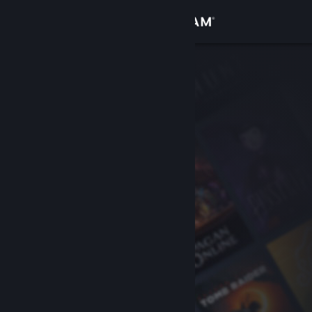
Iniciar sesión
Tienda
Comunidad
Acerca de
Soporte
Cambiar idioma
Obtener la aplicación de Steam Mobile
Ver versión clásica