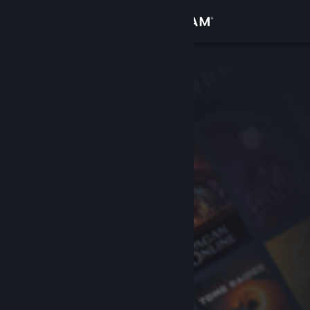
Iniciar sesión
Tienda
Comunidad
Acerca de
Soporte
Cambiar idioma
Obtener la aplicación de Steam Mobile
Ver versión clásica