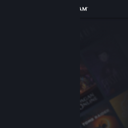
Iniciar sesión
Tienda
Comunidad
Acerca de
Soporte
Cambiar idioma
Obtener la aplicación de Steam Mobile
Ver versión clásica