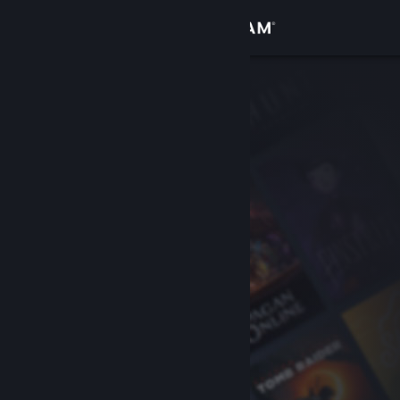
Iniciar sesión
Tienda
Comunidad
Acerca de
Soporte
Cambiar idioma
Obtener la aplicación de Steam Mobile
Ver versión clásica