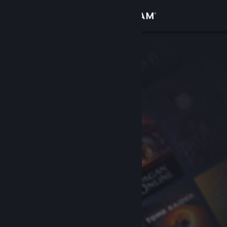
Iniciar sesión
Tienda
Comunidad
Acerca de
Soporte
Cambiar idioma
Obtener la aplicación de Steam Mobile
Ver versión clásica