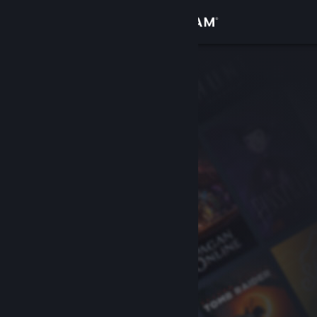
Iniciar sesión
Tienda
Comunidad
Acerca de
Soporte
Cambiar idioma
Obtener la aplicación de Steam Mobile
Ver versión clásica