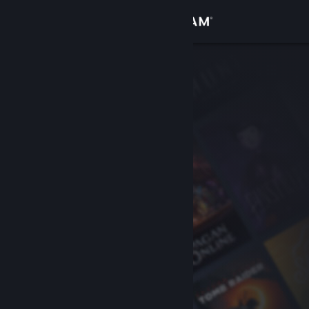
Iniciar sesión
Tienda
Comunidad
Acerca de
Soporte
Cambiar idioma
Obtener la aplicación de Steam Mobile
Ver versión clásica