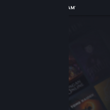
Iniciar sesión
Tienda
Comunidad
Acerca de
Soporte
Cambiar idioma
Obtener la aplicación de Steam Mobile
Ver versión clásica