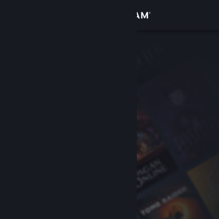
Iniciar sesión
Tienda
Comunidad
Acerca de
Soporte
Cambiar idioma
Obtener la aplicación de Steam Mobile
Ver versión clásica