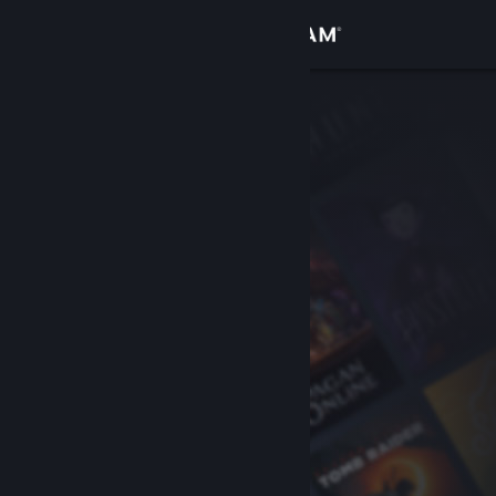
Iniciar sesión
Tienda
Comunidad
Acerca de
Soporte
Cambiar idioma
Obtener la aplicación de Steam Mobile
Ver versión clásica