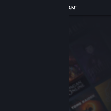
Iniciar sesión
Tienda
Comunidad
Acerca de
Soporte
Cambiar idioma
Obtener la aplicación de Steam Mobile
Ver versión clásica