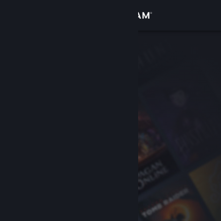
Iniciar sesión
Tienda
Comunidad
Acerca de
Soporte
Cambiar idioma
Obtener la aplicación de Steam Mobile
Ver versión clásica