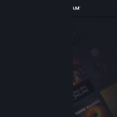
Iniciar sesión
Tienda
Comunidad
Acerca de
Soporte
Cambiar idioma
Obtener la aplicación de Steam Mobile
Ver versión clásica