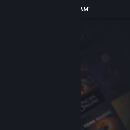
Iniciar sesión
Tienda
Comunidad
Acerca de
Soporte
Cambiar idioma
Obtener la aplicación de Steam Mobile
Ver versión clásica