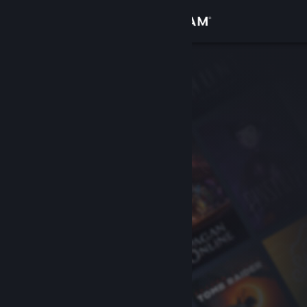
Iniciar sesión
Tienda
Comunidad
Acerca de
Soporte
Cambiar idioma
Obtener la aplicación de Steam Mobile
Ver versión clásica