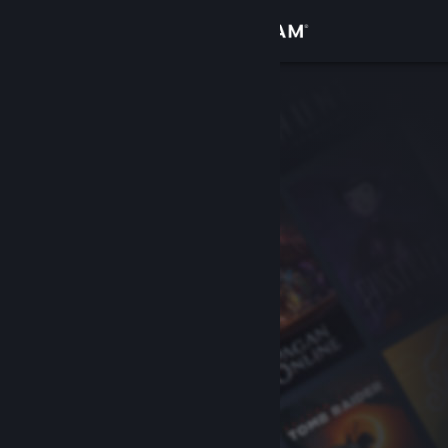
Iniciar sesión
Tienda
Comunidad
Acerca de
Soporte
Cambiar idioma
Obtener la aplicación de Steam Mobile
Ver versión clásica