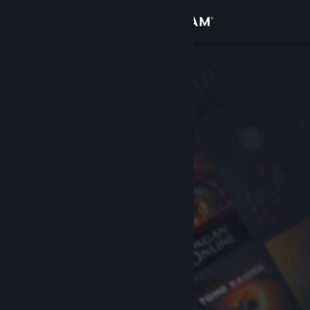
Iniciar sesión
Tienda
Comunidad
Acerca de
Soporte
Cambiar idioma
Obtener la aplicación de Steam Mobile
Ver versión clásica