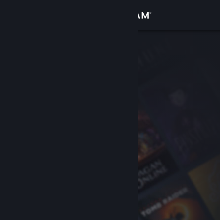
Iniciar sesión
Tienda
Comunidad
Acerca de
Soporte
Cambiar idioma
Obtener la aplicación de Steam Mobile
Ver versión clásica