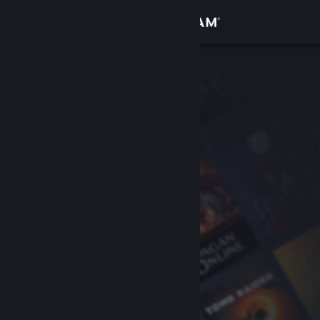
Iniciar sesión
Tienda
Comunidad
Acerca de
Soporte
Cambiar idioma
Obtener la aplicación de Steam Mobile
Ver versión clásica