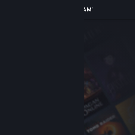
Iniciar sesión
Tienda
Comunidad
Acerca de
Soporte
Cambiar idioma
Obtener la aplicación de Steam Mobile
Ver versión clásica