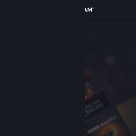
Iniciar sesión
Tienda
Comunidad
Acerca de
Soporte
Cambiar idioma
Obtener la aplicación de Steam Mobile
Ver versión clásica