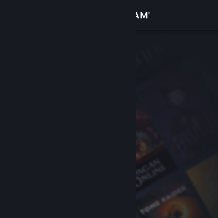
Iniciar sesión
Tienda
Comunidad
Acerca de
Soporte
Cambiar idioma
Obtener la aplicación de Steam Mobile
Ver versión clásica