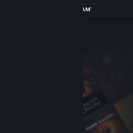
Iniciar sesión
Tienda
Comunidad
Acerca de
Soporte
Cambiar idioma
Obtener la aplicación de Steam Mobile
Ver versión clásica